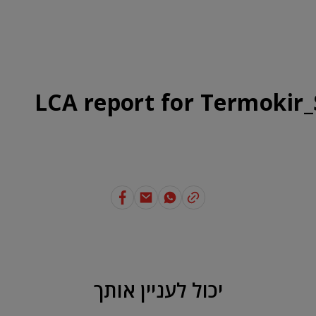
ונים נכון
בנייה ירוקה
SAKRET
אודות
נק' מכירה
יצירת קשר
LCA report for Termokir_
יכול לעניין אותך